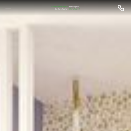
--

