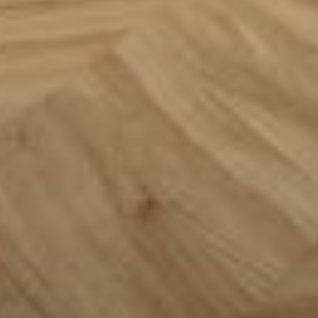
--
--