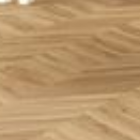
--
--