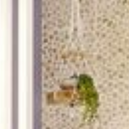
--
--