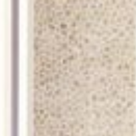
--
--