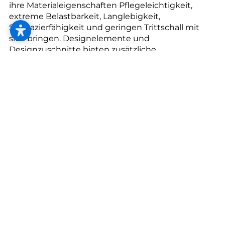
ihre Materialeigenschaften Pflegeleichtigkeit,
extreme Belastbarkeit, Langlebigkeit,
Strapazierfähigkeit und geringen Trittschall mit
sich bringen. Designelemente und
Designzuschnitte bieten zusätzliche
Möglichkeiten bei der Gestaltung von
Designböden. Geben Sie Ihren Räumen eine
unverwechselbare Atmosphäre – passend zu
Ihrem persönlichen Stil.