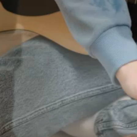
--
--