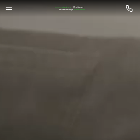
--

