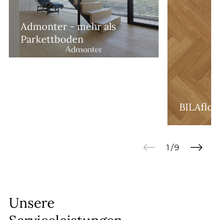
--
Admonter - mehr als
Parkettboden
BILAflor
Unsere