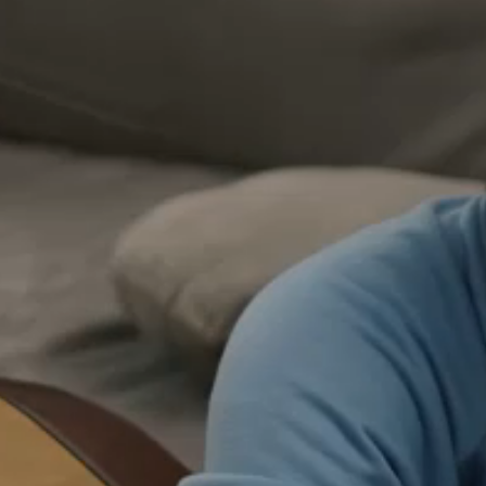
--
--