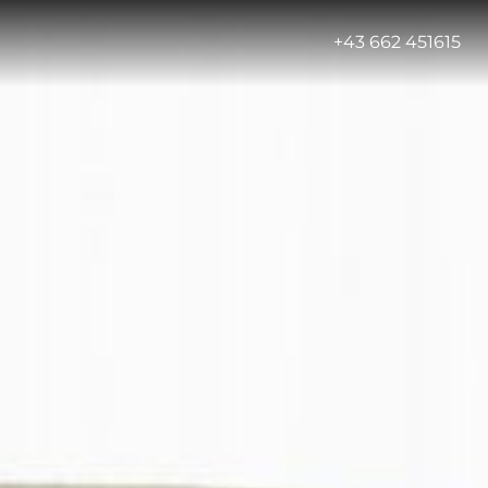
-
+43 662 451615