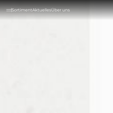
--

Sortiment
Aktuelles
Über uns