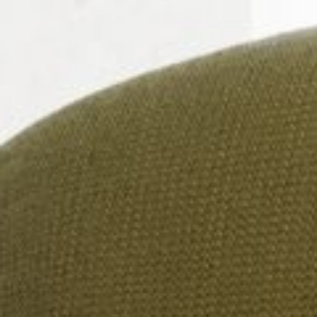
--
--