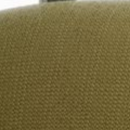
---
---